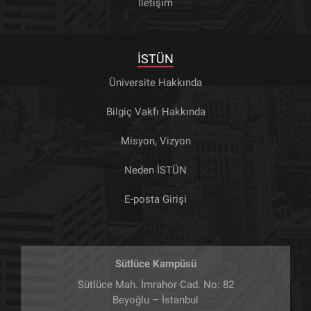
İletişim
İSTÜN
Üniversite Hakkında
Bilgiç Vakfı Hakkında
Misyon, Vizyon
Neden İSTÜN
E-posta Girişi
Sütlüce Kampüsü
Sütlüce Mah. İmrahor Cad. No: 82
Beyoğlu – İstanbul