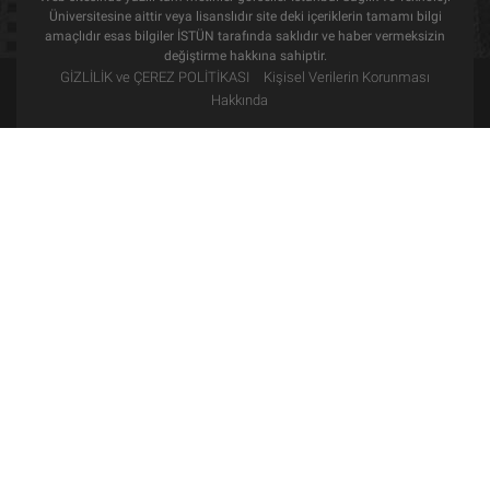
Üniversitesine aittir veya lisanslıdır site deki içeriklerin tamamı bilgi
amaçlıdır esas bilgiler İSTÜN tarafında saklıdır ve haber vermeksizin
değiştirme hakkına sahiptir.
GİZLİLİK ve ÇEREZ POLİTİKASI
Kişisel Verilerin Korunması
Hakkında